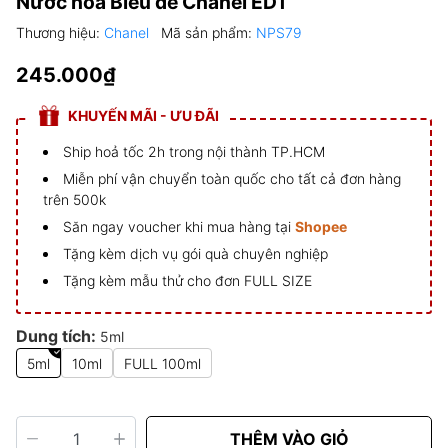
Nước hoa Bleu de Chanel EDT
Thương hiệu:
Chanel
Mã sản phẩm:
NPS79
245.000₫
KHUYẾN MÃI - ƯU ĐÃI
Ship hoả tốc 2h trong nội thành TP.HCM
Miễn phí vận chuyển toàn quốc cho tất cả đơn hàng
trên 500k
Săn ngay voucher khi mua hàng tại
Shopee
Tặng kèm dịch vụ gói quà chuyên nghiệp
Tặng kèm mẫu thử cho đơn FULL SIZE
Dung tích:
5ml
5ml
10ml
FULL 100ml
THÊM VÀO GIỎ