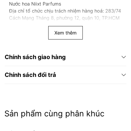
Nước hoa Niixt Parfums
Địa chỉ tổ chức chịu trách nhiệm hàng hoá:
283/74
Cách Mạng Tháng 8, phường 12, quận 10, TP.HCM
Xem thêm
Chính sách giao hàng
Chính sách đổi trả
Sản phẩm cùng phân khúc
Niixt Parfums
chính hãng 100%