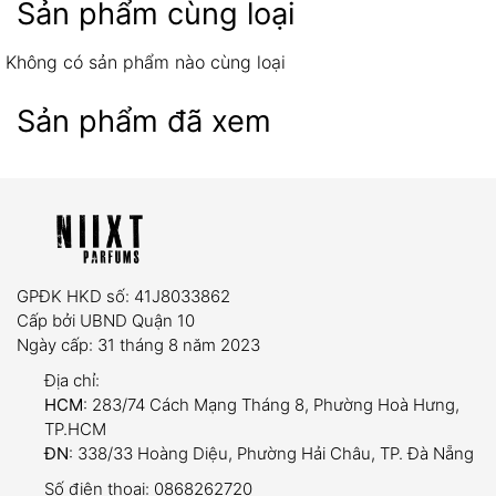
Sản phẩm cùng loại
Không có sản phẩm nào cùng loại
Sản phẩm đã xem
07 ngày
Sản phẩm có lỗi từ nhà sản xuất hoặc hư hỏng
trong quá trình vận chuyển.
Giao sai mẫu mã, số lượng so với đơn đặt hàng.
GPĐK HKD số: 41J8033862
Yêu cầu:
Sản phẩm còn nguyên tem niêm phong,
Cấp bởi UBND Quận 10
chưa qua sử dụng và có hóa đơn mua hàng đi
Ngày cấp: 31 tháng 8 năm 2023
kèm.
Địa chỉ:
HCM
: 283/74 Cách Mạng Tháng 8, Phường Hoà Hưng,
TP.HCM
ĐN
: 338/33 Hoàng Diệu, Phường Hải Châu, TP. Đà Nẵng
dung tích trải nghiệm (5ml và
Số điện thoại:
0868262720