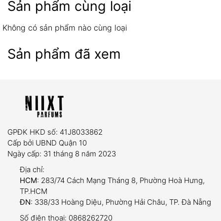
Sản phẩm cùng loại
Không có sản phẩm nào cùng loại
Sản phẩm đã xem
07 ngày
Sản phẩm có lỗi từ nhà sản xuất hoặc hư hỏng
trong quá trình vận chuyển.
Giao sai mẫu mã, số lượng so với đơn đặt hàng.
GPĐK HKD số: 41J8033862
Yêu cầu:
Sản phẩm còn nguyên tem niêm phong,
Cấp bởi UBND Quận 10
chưa qua sử dụng và có hóa đơn mua hàng đi
Ngày cấp: 31 tháng 8 năm 2023
kèm.
Địa chỉ:
HCM
: 283/74 Cách Mạng Tháng 8, Phường Hoà Hưng,
TP.HCM
ĐN
: 338/33 Hoàng Diệu, Phường Hải Châu, TP. Đà Nẵng
dung tích trải nghiệm (5ml và
Số điện thoại:
0868262720