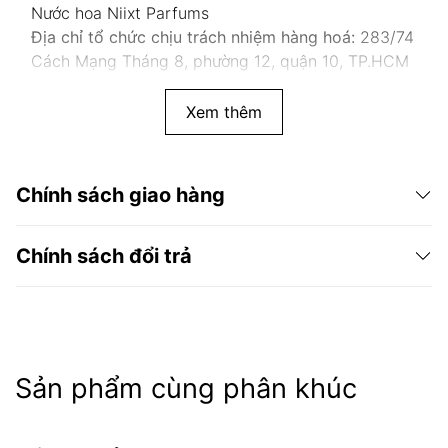
Nước hoa Niixt Parfums
Địa chỉ tổ chức chịu trách nhiệm hàng hoá:
283/74
Cách Mạng Tháng 8, phường 12, quận 10, TP.HCM
Xem thêm
Chính sách giao hàng
Chính sách đổi trả
Sản phẩm cùng phân khúc
Niixt Parfums
chính hãng 100%