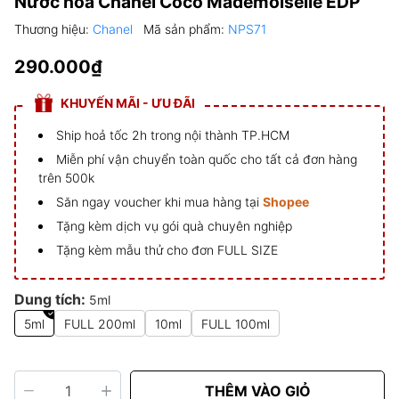
Nước hoa Chanel Coco Mademoiselle EDP
Thương hiệu:
Chanel
Mã sản phẩm:
NPS71
290.000₫
KHUYẾN MÃI - ƯU ĐÃI
Ship hoả tốc 2h trong nội thành TP.HCM
Miễn phí vận chuyển toàn quốc cho tất cả đơn hàng
trên 500k
Săn ngay voucher khi mua hàng tại
Shopee
Tặng kèm dịch vụ gói quà chuyên nghiệp
Tặng kèm mẫu thử cho đơn FULL SIZE
Dung tích:
5ml
5ml
FULL 200ml
10ml
FULL 100ml
THÊM VÀO GIỎ