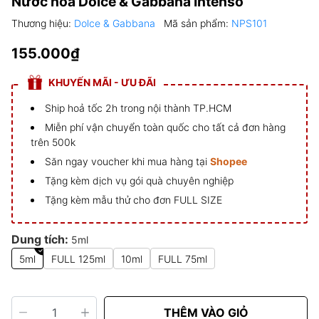
Nước hoa Dolce & Gabbana Intenso
Thương hiệu:
Dolce & Gabbana
Mã sản phẩm:
NPS101
155.000₫
KHUYẾN MÃI - ƯU ĐÃI
Ship hoả tốc 2h trong nội thành TP.HCM
Miễn phí vận chuyển toàn quốc cho tất cả đơn hàng
trên 500k
Săn ngay voucher khi mua hàng tại
Shopee
Tặng kèm dịch vụ gói quà chuyên nghiệp
Tặng kèm mẫu thử cho đơn FULL SIZE
Dung tích:
5ml
5ml
FULL 125ml
10ml
FULL 75ml
THÊM VÀO GIỎ