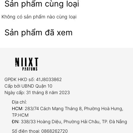
Sản phẩm cùng loại
Không có sản phẩm nào cùng loại
Sản phẩm đã xem
07 ngày
Sản phẩm có lỗi từ nhà sản xuất hoặc hư hỏng
trong quá trình vận chuyển.
Giao sai mẫu mã, số lượng so với đơn đặt hàng.
GPĐK HKD số: 41J8033862
Yêu cầu:
Sản phẩm còn nguyên tem niêm phong,
Cấp bởi UBND Quận 10
chưa qua sử dụng và có hóa đơn mua hàng đi
Ngày cấp: 31 tháng 8 năm 2023
kèm.
Địa chỉ:
HCM
: 283/74 Cách Mạng Tháng 8, Phường Hoà Hưng,
TP.HCM
ĐN
: 338/33 Hoàng Diệu, Phường Hải Châu, TP. Đà Nẵng
dung tích trải nghiệm (5ml và
Số điện thoại:
0868262720