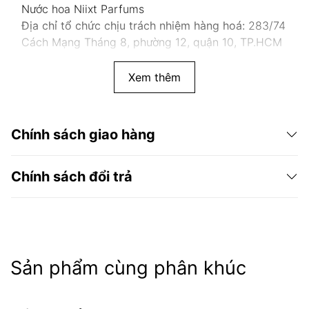
Nước hoa Niixt Parfums
Địa chỉ tổ chức chịu trách nhiệm hàng hoá:
283/74
Cách Mạng Tháng 8, phường 12, quận 10, TP.HCM
Xem thêm
Chính sách giao hàng
Chính sách đổi trả
Sản phẩm cùng phân khúc
Niixt Parfums
chính hãng 100%