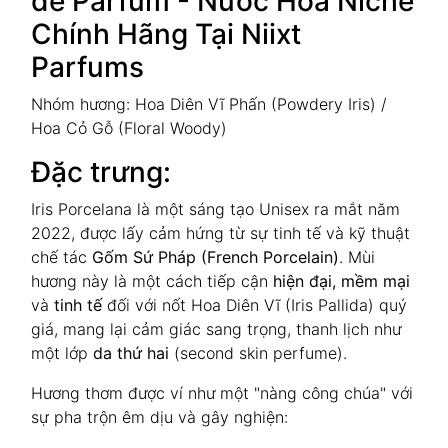
de Parfum - Nước Hoa Niche
Chính Hãng Tại Niixt
Parfums
Nhóm hương: Hoa Diên Vĩ Phấn (Powdery Iris) /
Hoa Cỏ Gỗ (Floral Woody)
Đặc trưng:
Iris Porcelana là một sáng tạo Unisex ra mắt năm
2022, được lấy cảm hứng từ sự tinh tế và kỹ thuật
chế tác
Gốm Sứ Pháp (French Porcelain)
. Mùi
hương này là một cách tiếp cận
hiện đại, mềm mại
và
tinh tế
đối với nốt Hoa Diên Vĩ (Iris Pallida) quý
giá, mang lại cảm giác sang trọng, thanh lịch như
một lớp
da thứ hai
(second skin perfume).
Hương thơm được ví như một "nàng công chúa" với
sự pha trộn êm dịu và gây nghiện: