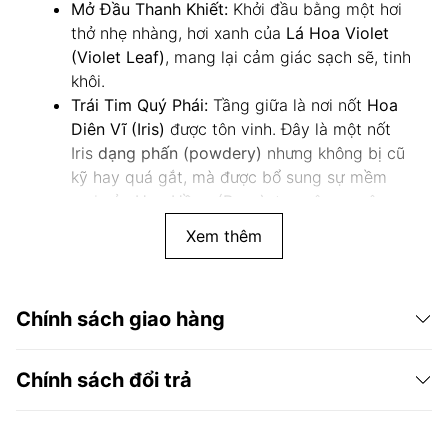
Mở Đầu Thanh Khiết:
Khởi đầu bằng một hơi
thở nhẹ nhàng, hơi xanh của
Lá Hoa Violet
(Violet Leaf)
, mang lại cảm giác sạch sẽ, tinh
khôi.
Trái Tim Quý Phái:
Tầng giữa là nơi nốt
Hoa
Diên Vĩ (Iris)
được tôn vinh. Đây là một nốt
Iris
dạng phấn (powdery)
nhưng không bị cũ
kỹ hay quá gắt, mà được bổ sung sự mềm
mại của
Hoa Hồng (Rose)
, tạo nên sự cân
bằng hoàn hảo.
Xem thêm
Nền Kem và Gỗ Mịn Màng:
Lớp nền được bao
bọc bởi một đám mây
Xạ Hương (Musk)
mềm
mại.
Gỗ Đàn Hương (Sandalwood)
đóng vai
Chính sách giao hàng
trò quan trọng, mang lại sự
mịn màng, kem
(creaminess) và
Mộc Dược (Cedar)
tạo độ
bền vững. Sự kết hợp này tôn lên vẻ cao quý
Chính sách đổi trả
của Iris, khiến mùi hương trở nên
tao nhã,
trưởng thành
và có thể dùng được trong thời
tiết nóng ẩm.