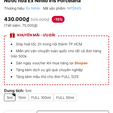
Nước hoa Ex Nihilo Iris Porcelana
Thương hiệu:
Ex Nihilo
Mã sản phẩm:
NPS945
430.000₫
505.000₫
-15%
(Tiết kiệm:
75.000₫
)
KHUYẾN MÃI - ƯU ĐÃI
Ship hoả tốc 2h trong nội thành TP.HCM
Miễn phí vận chuyển toàn quốc cho tất cả đơn hàng
trên 500k
Săn ngay voucher khi mua hàng tại
Shopee
Tặng kèm dịch vụ gói quà chuyên nghiệp
Tặng kèm mẫu thử cho đơn FULL SIZE
Dung tích:
5ml
5ml
10ml
FULL 100ml
FULL 50ml