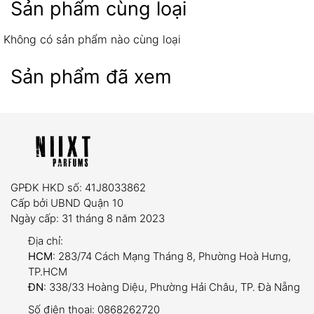
Sản phẩm cùng loại
Không có sản phẩm nào cùng loại
Sản phẩm đã xem
07 ngày
Sản phẩm có lỗi từ nhà sản xuất hoặc hư hỏng
trong quá trình vận chuyển.
Giao sai mẫu mã, số lượng so với đơn đặt hàng.
GPĐK HKD số: 41J8033862
Yêu cầu:
Sản phẩm còn nguyên tem niêm phong,
Cấp bởi UBND Quận 10
chưa qua sử dụng và có hóa đơn mua hàng đi
Ngày cấp: 31 tháng 8 năm 2023
kèm.
Địa chỉ:
HCM
: 283/74 Cách Mạng Tháng 8, Phường Hoà Hưng,
TP.HCM
ĐN
: 338/33 Hoàng Diệu, Phường Hải Châu, TP. Đà Nẵng
dung tích trải nghiệm (5ml và
Số điện thoại:
0868262720