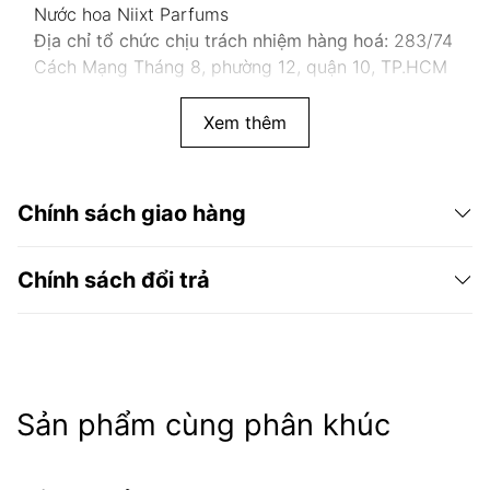
Nước hoa Niixt Parfums
Địa chỉ tổ chức chịu trách nhiệm hàng hoá:
283/74
Cách Mạng Tháng 8, phường 12, quận 10, TP.HCM
Xem thêm
Chính sách giao hàng
Chính sách đổi trả
Sản phẩm cùng phân khúc
Niixt Parfums
chính hãng 100%