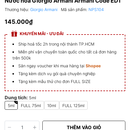
Nước hoa Giorgio Armani Armani Code EDT
Thương hiệu:
Giorgio Armani
Mã sản phẩm:
NPS104
145.000₫
KHUYẾN MÃI - ƯU ĐÃI
Ship hoả tốc 2h trong nội thành TP.HCM
Miễn phí vận chuyển toàn quốc cho tất cả đơn hàng
trên 500k
Săn ngay voucher khi mua hàng tại
Shopee
Tặng kèm dịch vụ gói quà chuyên nghiệp
Tặng kèm mẫu thử cho đơn FULL SIZE
Dung tích:
5ml
5ml
FULL 75ml
10ml
FULL 125ml
THÊM VÀO GIỎ