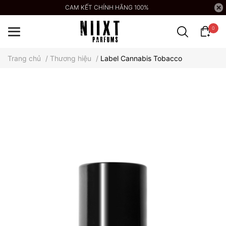
CAM KẾT CHÍNH HÃNG 100%
0
Trang chủ
/
Thương hiệu
/
Label Cannabis Tobacco