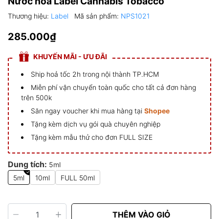
Nước hoa Label Cannabis Tobacco
Thương hiệu:
Label
Mã sản phẩm:
NPS1021
285.000₫
KHUYẾN MÃI - ƯU ĐÃI
Ship hoả tốc 2h trong nội thành TP.HCM
Miễn phí vận chuyển toàn quốc cho tất cả đơn hàng
trên 500k
Săn ngay voucher khi mua hàng tại
Shopee
Tặng kèm dịch vụ gói quà chuyên nghiệp
Tặng kèm mẫu thử cho đơn FULL SIZE
Dung tích:
5ml
5ml
10ml
FULL 50ml
THÊM VÀO GIỎ