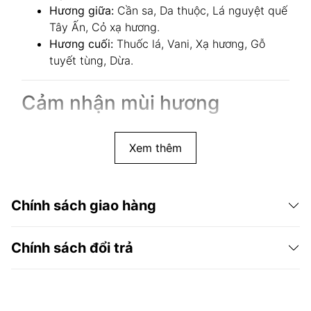
Hương giữa:
Cần sa, Da thuộc, Lá nguyệt quế
Tây Ấn, Cỏ xạ hương.
Hương cuối:
Thuốc lá, Vani, Xạ hương, Gỗ
tuyết tùng, Dừa.
Cảm nhận mùi hương
Hành trình khứu giác của Cannabis & Tobacco bắt
đầu bằng một sự tương phản đầy thú vị. Vị ngọt
Xem thêm
mọng nước của quả mâm xôi hòa quyện cùng nét
thanh tao của hoa nhài và sự sang trọng của nghệ
tây, tạo nên một khởi đầu rạng rỡ và tràn đầy năng
Chính sách giao hàng
lượng. Đây là bước đệm tinh tế đưa người mặc vào
sâu hơn trong khu vườn bí mật của mùi hương.
Chính sách đổi trả
Tại tầng hương giữa, linh hồn của sự nổi loạn dần lộ
diện qua nốt hương cần sa được chế tác tỉ mỉ,
mang lại nét xanh tươi và phóng khoáng. Sự xuất
hiện của da thuộc cùng các loại thảo mộc như lá