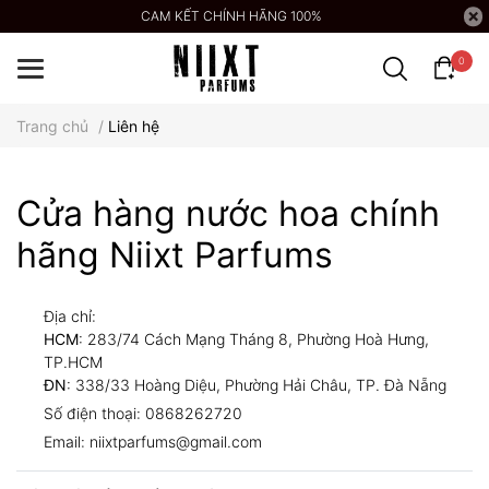
CAM KẾT CHÍNH HÃNG 100%
0
Trang chủ
/
Liên hệ
Cửa hàng nước hoa chính
hãng Niixt Parfums
Địa chỉ:
HCM
: 283/74 Cách Mạng Tháng 8, Phường Hoà Hưng,
TP.HCM
ĐN
: 338/33 Hoàng Diệu, Phường Hải Châu, TP. Đà Nẵng
Số điện thoại:
0868262720
Email:
niixtparfums@gmail.com