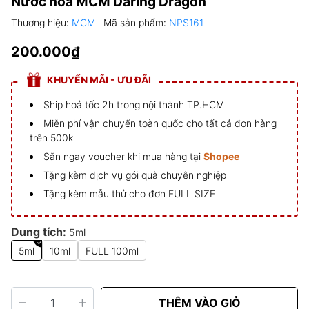
Nước hoa MCM Daring Dragon
Thương hiệu:
MCM
Mã sản phẩm:
NPS161
200.000₫
KHUYẾN MÃI - ƯU ĐÃI
Ship hoả tốc 2h trong nội thành TP.HCM
Miễn phí vận chuyển toàn quốc cho tất cả đơn hàng
trên 500k
Săn ngay voucher khi mua hàng tại
Shopee
Tặng kèm dịch vụ gói quà chuyên nghiệp
Tặng kèm mẫu thử cho đơn FULL SIZE
Dung tích:
5ml
5ml
10ml
FULL 100ml
THÊM VÀO GIỎ