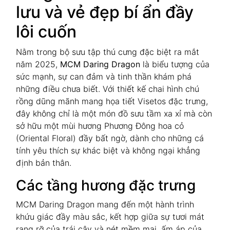
lưu và vẻ đẹp bí ẩn đầy
lôi cuốn
Nằm trong bộ sưu tập thú cưng đặc biệt ra mắt
năm 2025,
MCM Daring Dragon
là biểu tượng của
sức mạnh, sự can đảm và tinh thần khám phá
những điều chưa biết. Với thiết kế chai hình chú
rồng dũng mãnh mang họa tiết Visetos đặc trưng,
đây không chỉ là một món đồ sưu tầm xa xỉ mà còn
sở hữu một mùi hương Phương Đông hoa cỏ
(Oriental Floral) đầy bất ngờ, dành cho những cá
tính yêu thích sự khác biệt và không ngại khẳng
định bản thân.
Các tầng hương đặc trưng
MCM Daring Dragon mang đến một hành trình
khứu giác đầy màu sắc, kết hợp giữa sự tươi mát
rạng rỡ của trái cây và nét mềm mại, ấm áp của