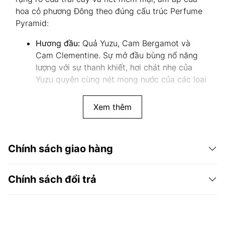
hoa cỏ phương Đông theo đúng cấu trúc Perfume
Pyramid:
Hương đầu:
Quả Yuzu, Cam Bergamot và
Cam Clementine. Sự mở đầu bùng nổ năng
lượng với sự thanh khiết, hơi chát nhẹ của
Yuzu quyện cùng nét mọng nước của các loại
cam chanh, tạo nên một cảm giác sảng khoái
và tràn đầy sức sống.
Xem thêm
Hương giữa:
Hoa hạnh nhân (Almond
Blossom), Trà (Tea) và Hoa linh lan (Lily of
the Valley). Tầng hương này mang lại nét
Chính sách giao hàng
thanh tao, yên bình và một chút bí ẩn, tựa
như một tách trà thơm ngát giữa khu vườn
hoa hạnh nhân đang bung nở.
Chính sách đổi trả
Hương cuối:
Gỗ tuyết tùng (Cedarwood), Vani
(Vanilla) và Gỗ đàn hương (Sandalwood). Lớp
nền đọng lại sự ấm áp, mượt mà và sâu lắng,
giúp mùi hương bám trụ bền bỉ và tạo nên