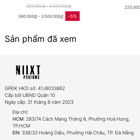
620.000₫ - 3.500.000₫
225.000
dung tích trải nghiệm (5ml và
-5%
590.000₫ - 3.500.000₫
10ml)
trọn đời sản phẩm
Sản phẩm đã xem
Nếu trong quá trình sử dụng, vòi xịt gặp tình
trạng tắc nghẽn, rò rỉ hoặc hỏng hóc kỹ thuật,
quý khách chỉ cần mang (hoặc gửi) chai đến shop
để được
thay mới vòi xịt hoàn toàn miễn phí
.
GPĐK HKD số: 41J8033862
Cấp bởi UBND Quận 10
Sản phẩm đã bóc seal, đã qua sử dụng hoặc
Ngày cấp: 31 tháng 8 năm 2023
không còn tình trạng ban đầu.
Địa chỉ:
Quá thời hạn 07 ngày kể từ khi nhận hàng.
HCM
: 283/74 Cách Mạng Tháng 8, Phường Hoà Hưng,
TP.HCM
Các lý do cá nhân như: Không thích mùi, đổi ý...
ĐN
: 338/33 Hoàng Diệu, Phường Hải Châu, TP. Đà Nẵng
(Vui lòng thử kỹ qua các mẫu dung tích nhỏ trước