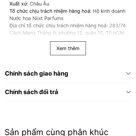
Xuất xứ:
Châu Âu
Tổ chức chịu trách nhiệm hàng hoá:
Hộ kinh doanh
Nước hoa Niixt Parfums
Địa chỉ tổ chức chịu trách nhiệm hàng hoá:
283/74
Cách Mạng Tháng 8, phường 12, quận 10, TP.HCM
Xem thêm
Chính sách giao hàng
Chính sách đổi trả
Sản phẩm cùng phân khúc
Niixt Parfums