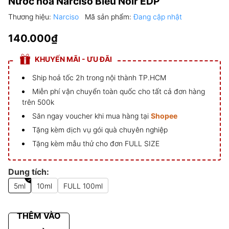
Nước hoa Narciso Bleu Noir EDP
Thương hiệu:
Narciso
Mã sản phẩm:
Đang cập nhật
140.000₫
KHUYẾN MÃI - ƯU ĐÃI
Ship hoả tốc 2h trong nội thành TP.HCM
Miễn phí vận chuyển toàn quốc cho tất cả đơn hàng
trên 500k
Săn ngay voucher khi mua hàng tại
Shopee
Tặng kèm dịch vụ gói quà chuyên nghiệp
Tặng kèm mẫu thử cho đơn FULL SIZE
Dung tích:
5ml
10ml
FULL 100ml
THÊM VÀO