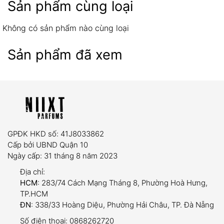
Sản phẩm cùng loại
Không có sản phẩm nào cùng loại
Sản phẩm đã xem
07 ngày
Sản phẩm có lỗi từ nhà sản xuất hoặc hư hỏng
trong quá trình vận chuyển.
Giao sai mẫu mã, số lượng so với đơn đặt hàng.
GPĐK HKD số: 41J8033862
Yêu cầu:
Sản phẩm còn nguyên tem niêm phong,
Cấp bởi UBND Quận 10
chưa qua sử dụng và có hóa đơn mua hàng đi
Ngày cấp: 31 tháng 8 năm 2023
kèm.
Địa chỉ:
HCM
: 283/74 Cách Mạng Tháng 8, Phường Hoà Hưng,
TP.HCM
ĐN
: 338/33 Hoàng Diệu, Phường Hải Châu, TP. Đà Nẵng
dung tích trải nghiệm (5ml và
Số điện thoại:
0868262720