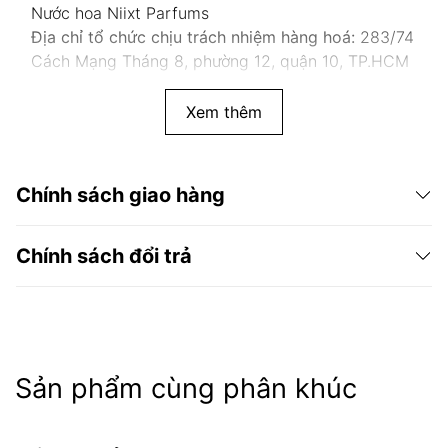
Nước hoa Niixt Parfums
Địa chỉ tổ chức chịu trách nhiệm hàng hoá:
283/74
Cách Mạng Tháng 8, phường 12, quận 10, TP.HCM
Xem thêm
Chính sách giao hàng
Chính sách đổi trả
Sản phẩm cùng phân khúc
Niixt Parfums
chính hãng 100%