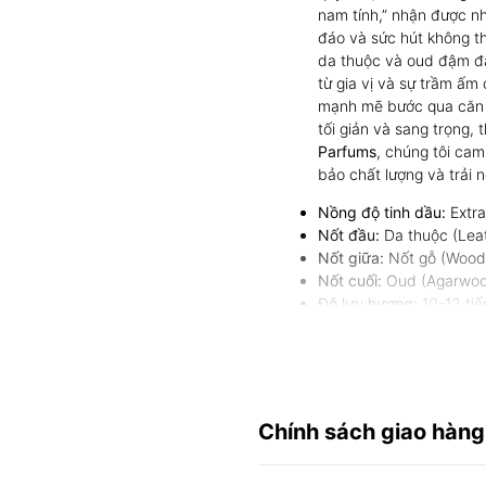
nam tính,” nhận được n
đáo và sức hút không t
da thuộc và oud đậm đà
từ gia vị và sự trầm ấ
mạnh mẽ bước qua căn p
tối giản và sang trọng,
Parfums
, chúng tôi ca
bảo chất lượng và trải 
Nồng độ tinh dầu:
Extr
Nốt đầu:
Da thuộc (Lea
Nốt giữa:
Nốt gỗ (Woody
Nốt cuối:
Oud (Agarwood
Độ lưu hương:
10-12 tiế
Độ tỏa hương:
Mạnh, la
Sử dụng phù hợp:
Mùa t
hoặc khi muốn tạo ấn t
sở hoặc không gian kín.
Chính sách giao hàng
Tại sao nên chọn N
tại Niixt Parfums?