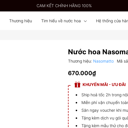
CAM KẾT CHÍNH HÃNG 100%
Thương hiệu
Tìm hiểu về nước hoa
Hệ thống cửa hà
Nước hoa Nasoma
Thương hiệu:
Nasomatto
Mã s
670.000₫
KHUYẾN MÃI - ƯU ĐÃI
Ship hoả tốc 2h trong n
Miễn phí vận chuyển toà
Săn ngay voucher khi mu
Tặng kèm dịch vụ gói qu
Tặng kèm mẫu thử cho đ