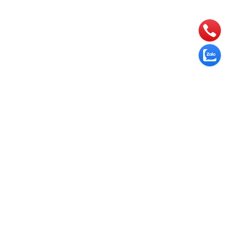
trả 100% nếu lỗi từ phía shop. Trường hợp khác, quý
phí ship hai chiều.
n hàng giá trị cao (từ 2.000.000đ), quý khách vui lòng
trị đơn hàng để xác nhận giao dịch.
bộ phận
0868262729