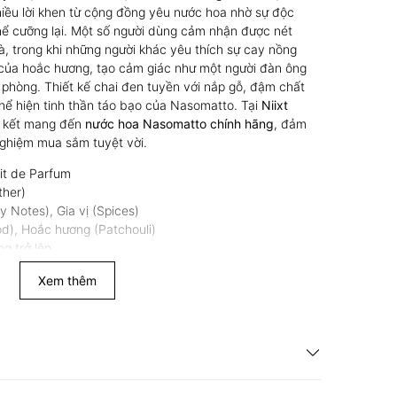
hiều lời khen từ cộng đồng yêu nước hoa nhờ sự độc
hể cưỡng lại. Một số người dùng cảm nhận được nét
, trong khi những người khác yêu thích sự cay nồng
m của hoắc hương, tạo cảm giác như một người đàn ông
hòng. Thiết kế chai đen tuyền với nắp gỗ, đậm chất
 thể hiện tinh thần táo bạo của Nasomatto. Tại
Niixt
m kết mang đến
nước hoa Nasomatto chính hãng
, đảm
nghiệm mua sắm tuyệt vời.
ait de Parfum
ther)
 Notes), Gia vị (Spices)
), Hoắc hương (Patchouli)
ng trở lên
n tỏa tốt
Xem thêm
hu, đông, buổi tối, lý tưởng cho các dịp đặc biệt
ượng mạnh mẽ, không phù hợp cho môi trường công
asomatto Duro Extrait de Parfum