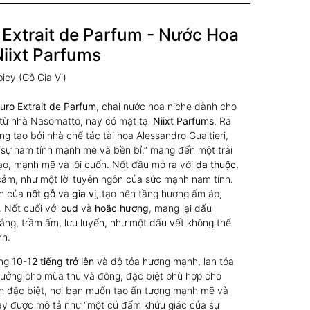
Extrait de Parfum - Nước Hoa
iixt Parfums
cy (Gỗ Gia Vị)
ro Extrait de Parfum
, chai nước hoa niche dành cho
 từ nhà Nasomatto, nay có mặt tại
Niixt Parfums
. Ra
 tạo bởi nhà chế tác tài hoa Alessandro Gualtieri,
“sự nam tính mạnh mẽ và bền bỉ,” mang đến một trải
ạo, mạnh mẽ và lôi cuốn. Nốt đầu mở ra với
da thuộc
,
i cảm, như một lời tuyên ngôn của sức mạnh nam tính.
ện của
nốt gỗ
và
gia vị
, tạo nên tầng hương ấm áp,
 Nốt cuối với
oud
và
hoắc hương
, mang lại dấu
lắng, trầm ấm, lưu luyến, như một dấu vết không thể
nh.
ng
10-12 tiếng trở lên
và độ tỏa hương mạnh, lan tỏa
 tưởng cho mùa thu và đông, đặc biệt phù hợp cho
ện đặc biệt, nơi bạn muốn tạo ấn tượng mạnh mẽ và
ày được mô tả như “một cú đấm khứu giác của sự