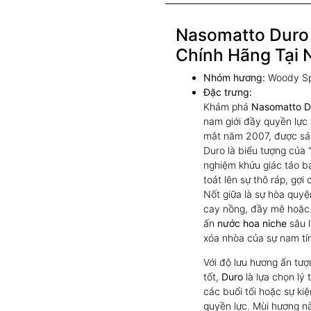
Nasomatto Duro 
Chính Hãng Tại N
Nhóm hương:
Woody Spi
Đặc trưng:
Khám phá
Nasomatto Du
nam giới đầy quyền lực
mắt năm 2007, được sáng
Duro là biểu tượng của 
nghiệm khứu giác táo b
toát lên sự thô ráp, gợ
Nốt giữa là sự hòa quy
cay nồng, đầy mê hoặc.
ấn
nước hoa niche
sâu 
xóa nhòa của sự nam tí
Với độ lưu hương ấn tượ
tốt,
Duro
là lựa chọn lý
các buổi tối hoặc sự ki
quyền lực. Mùi hương n