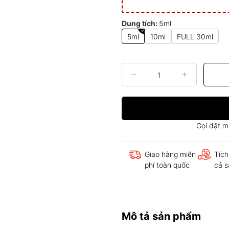
Dung tích:
5ml
5ml
10ml
FULL 30ml
Gọi đặt 
Giao hàng miễn
Tích
phí toàn quốc
cả 
Mô tả sản phẩm