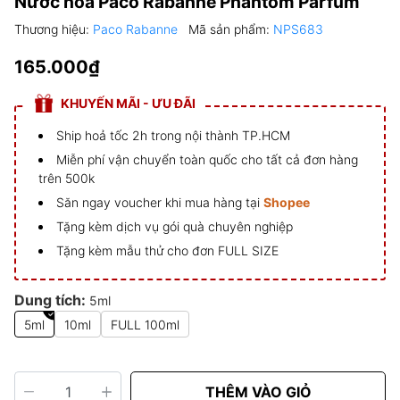
Nước hoa Paco Rabanne Phantom Parfum
Thương hiệu:
Paco Rabanne
Mã sản phẩm:
NPS683
165.000₫
KHUYẾN MÃI - ƯU ĐÃI
Ship hoả tốc 2h trong nội thành TP.HCM
Miễn phí vận chuyển toàn quốc cho tất cả đơn hàng
trên 500k
Săn ngay voucher khi mua hàng tại
Shopee
Tặng kèm dịch vụ gói quà chuyên nghiệp
Tặng kèm mẫu thử cho đơn FULL SIZE
Dung tích:
5ml
5ml
10ml
FULL 100ml
THÊM VÀO GIỎ