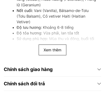
lữ (Geranium)
Nốt cuối:
Vani (Vanilla), Bálsamo-de-Tolu
(Tolu Balsam), Cỏ vetiver Haiti (Haitian
Vetiver)
Độ lưu hương:
Khoảng 6-8 tiếng
Độ tỏa hương:
Vừa phải, lan tỏa tốt
Sử dụng phù hợp:
Mùa thu và đông, buổi tối
hoặc những dịp cần sự bí ẩn và cuốn hút.
Xem thêm
Loại sản phẩm:
Nước hoa dạng xịt
Xuất xứ:
Châu Âu
Tổ chức chịu trách nhiệm hàng hoá:
Hộ kinh doanh
Chính sách giao hàng
Nước hoa Niixt Parfums
Địa chỉ tổ chức chịu trách nhiệm hàng hoá:
283/74
Cách Mạng Tháng 8, phường 12, quận 10, TP.HCM
Chính sách đổi trả