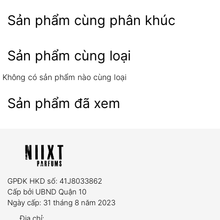
Sản phẩm cùng phân khúc
Niixt Parfums
chính hãng 100%
Sản phẩm cùng loại
Không có sản phẩm nào cùng loại
Sản phẩm đã xem
07 ngày
Sản phẩm có lỗi từ nhà sản xuất hoặc hư hỏng
trong quá trình vận chuyển.
Giao sai mẫu mã, số lượng so với đơn đặt hàng.
GPĐK HKD số: 41J8033862
Yêu cầu:
Sản phẩm còn nguyên tem niêm phong,
Cấp bởi UBND Quận 10
chưa qua sử dụng và có hóa đơn mua hàng đi
Ngày cấp: 31 tháng 8 năm 2023
kèm.
Địa chỉ: