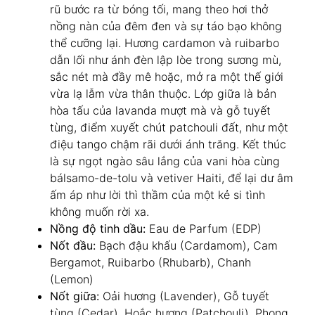
rũ bước ra từ bóng tối, mang theo hơi thở
nồng nàn của đêm đen và sự táo bạo không
thể cưỡng lại. Hương cardamon và ruibarbo
dẫn lối như ánh đèn lập lòe trong sương mù,
sắc nét mà đầy mê hoặc, mở ra một thế giới
vừa lạ lẫm vừa thân thuộc. Lớp giữa là bản
hòa tấu của lavanda mượt mà và gỗ tuyết
tùng, điểm xuyết chút patchouli đất, như một
điệu tango chậm rãi dưới ánh trăng. Kết thúc
là sự ngọt ngào sâu lắng của vani hòa cùng
bálsamo-de-tolu và vetiver Haiti, để lại dư âm
ấm áp như lời thì thầm của một kẻ si tình
không muốn rời xa.
Nồng độ tinh dầu:
Eau de Parfum (EDP)
Nốt đầu:
Bạch đậu khấu (Cardamom), Cam
Bergamot, Ruibarbo (Rhubarb), Chanh
(Lemon)
Nốt giữa:
Oải hương (Lavender), Gỗ tuyết
tùng (Cedar), Hoắc hương (Patchouli), Phong