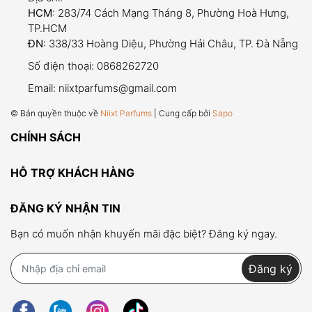
HCM
: 283/74 Cách Mạng Tháng 8, Phường Hoà Hưng,
TP.HCM
ĐN
: 338/33 Hoàng Diệu, Phường Hải Châu, TP. Đà Nẵng
dung tích trải nghiệm (5ml và
Số điện thoại:
0868262720
10ml)
Email:
niixtparfums@gmail.com
trọn đời sản phẩm
© Bản quyền thuộc về
Niixt Parfums
| Cung cấp bởi
Sapo
Nếu trong quá trình sử dụng, vòi xịt gặp tình
CHÍNH SÁCH
trạng tắc nghẽn, rò rỉ hoặc hỏng hóc kỹ thuật,
quý khách chỉ cần mang (hoặc gửi) chai đến shop
để được
thay mới vòi xịt hoàn toàn miễn phí
.
HỖ TRỢ KHÁCH HÀNG
ĐĂNG KÝ NHẬN TIN
Bạn có muốn nhận khuyến mãi đặc biệt? Đăng ký ngay.
Sản phẩm đã bóc seal, đã qua sử dụng hoặc
không còn tình trạng ban đầu.
Đăng ký
Quá thời hạn 07 ngày kể từ khi nhận hàng.