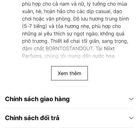
phù hợp cho cả nam và nữ, lý tưởng cho mùa
xuân, hè, hoàn hảo cho các dịp casual, dạo
chơi hoặc văn phòng. Độ lưu hương trung bình
(5-7 tiếng) và tỏa hương nhẹ, phù hợp cho
những ai yêu thích sự ngọt ngào, không quá
phô trương. Thiết kế chai tối giản, sang trọng,
đậm chất BORNTOSTANDOUT. Tại
Niixt
Parfums
, chúng tôi mang đến
nước hoa
BORNTOSTANDOUT chính hãng
với thiết kế
chai tinh tế.
Xem thêm
Nồng độ tinh dầu:
Eau de Parfum
Nốt đầu:
Xoài, Sầu Riêng, Đại Hoàng
Nốt giữa:
Hoa Mộc Tê, Hoa Trắng, Nốt Nắng
Chính sách giao hàng
Nốt cuối:
Caramel, Hạnh Nhân, Gỗ Guaiac
Độ lưu hương:
5-7 tiếng (tùy loại da; kéo dài
hơn trên quần áo)
Chính sách đổi trả
Độ tỏa hương:
Nhẹ, lan tỏa trong khoảng một
cánh tay
Sử dụng phù hợp:
Mùa xuân, hè; lý tưởng cho