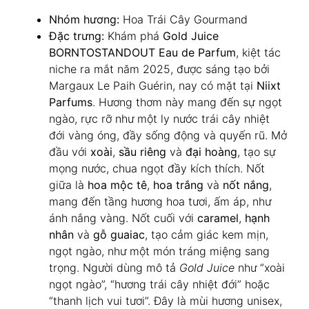
Nhóm hương:
Hoa Trái Cây Gourmand
Đặc trưng:
Khám phá
Gold Juice
BORNTOSTANDOUT Eau de Parfum
, kiệt tác
niche ra mắt năm 2025, được sáng tạo bởi
Margaux Le Paih Guérin, nay có mặt tại
Niixt
Parfums
. Hương thơm này mang đến sự ngọt
ngào, rực rỡ như một ly nước trái cây nhiệt
đới vàng óng, đầy sống động và quyến rũ. Mở
đầu với
xoài
,
sầu riêng
và
đại hoàng
, tạo sự
mọng nước, chua ngọt đầy kích thích. Nốt
giữa là
hoa mộc tê
,
hoa trắng
và
nốt nắng
,
mang đến tầng hương hoa tươi, ấm áp, như
ánh nắng vàng. Nốt cuối với
caramel
,
hạnh
nhân
và
gỗ guaiac
, tạo cảm giác kem mịn,
ngọt ngào, như một món tráng miệng sang
trọng. Người dùng mô tả
Gold Juice
như “xoài
ngọt ngào”, “hương trái cây nhiệt đới” hoặc
“thanh lịch vui tươi”. Đây là mùi hương unisex,