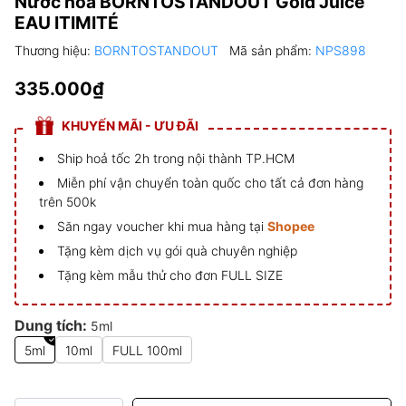
Nước hoa BORNTOSTANDOUT Gold Juice
EAU ITIMITÉ
Thương hiệu:
BORNTOSTANDOUT
Mã sản phẩm:
NPS898
335.000₫
KHUYẾN MÃI - ƯU ĐÃI
Ship hoả tốc 2h trong nội thành TP.HCM
Miễn phí vận chuyển toàn quốc cho tất cả đơn hàng
trên 500k
Săn ngay voucher khi mua hàng tại
Shopee
Tặng kèm dịch vụ gói quà chuyên nghiệp
Tặng kèm mẫu thử cho đơn FULL SIZE
Dung tích:
5ml
5ml
10ml
FULL 100ml