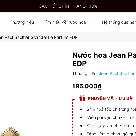
CAM KẾT CHÍNH HÃNG 100%
Thương hiệu
Tìm hiểu về nước hoa
Hệ thống cửa hà
n Paul Gaultier Scandal Le Parfum EDP
Nước hoa Jean Pa
EDP
Thương hiệu:
Jean Paul Gaultier
185.000₫
KHUYẾN MÃI - ƯU ĐÃI
Ship hoả tốc 2h trong n
Miễn phí vận chuyển toà
Săn ngay voucher khi mu
Tặng kèm dịch vụ gói qu