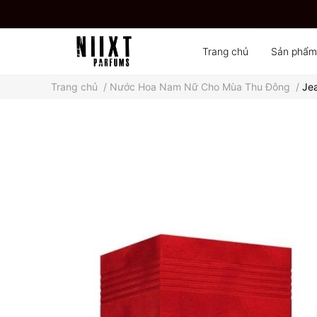
Trang chủ
Sản phẩm
Trang chủ
/
Nước Hoa Nam Nữ Cho Mùa Thu Đông
/
Jea