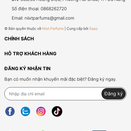
Các lý do cá nhân như: Không thích mùi, đổi ý...
Số điện thoại:
0868262720
(Vui lòng thử kỹ qua các mẫu dung tích nhỏ trước
Email:
niixtparfums@gmail.com
khi quyết định mua Full size).
© Bản quyền thuộc về
Niixt Parfums
| Cung cấp bởi
Sapo
CHÍNH SÁCH
Bước 1:
Liên hệ Hotline/Zalo:
0868.262.720
để
thông báo tình trạng.
HỖ TRỢ KHÁCH HÀNG
Bước 2:
Gửi sản phẩm về địa chỉ:
283/74 Cách
Mạng Tháng 8, P.12, Q.10, TP.HCM
.
ĐĂNG KÝ NHẬN TIN
Bạn có muốn nhận khuyến mãi đặc biệt? Đăng ký ngay.
Bước 3:
Niixt Parfums kiểm tra và tiến hành đổi
mới hoặc hoàn tiền trong vòng 24h - 48h làm
Đăng ký
việc.
Phí vận chuyển:
Niixt chi trả 100% nếu lỗi từ phía
shop. Trường hợp khác, quý khách vui lòng thanh