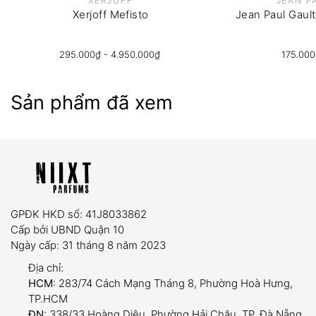
XERJOFF
JEAN P
Xerjoff Mefisto
Jean Paul Gault
295.000₫ - 4.950.000₫
175.000
dung tích trải nghiệm (5ml và
10ml)
trọn đời sản phẩm
Sản phẩm đã xem
Nếu trong quá trình sử dụng, vòi xịt gặp tình
trạng tắc nghẽn, rò rỉ hoặc hỏng hóc kỹ thuật,
quý khách chỉ cần mang (hoặc gửi) chai đến shop
để được
thay mới vòi xịt hoàn toàn miễn phí
.
GPĐK HKD số: 41J8033862
Cấp bởi UBND Quận 10
Ngày cấp: 31 tháng 8 năm 2023
Sản phẩm đã bóc seal, đã qua sử dụng hoặc
Địa chỉ:
không còn tình trạng ban đầu.
HCM
: 283/74 Cách Mạng Tháng 8, Phường Hoà Hưng,
TP.HCM
Quá thời hạn 07 ngày kể từ khi nhận hàng.
ĐN
: 338/33 Hoàng Diệu, Phường Hải Châu, TP. Đà Nẵng