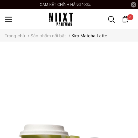
CAM KẾT CHÍNH HÃNG 100%
0
Trang chủ
/
Sản phẩm nổi bật
/
Kira Matcha Latte