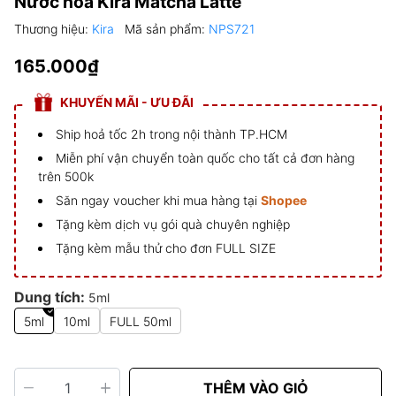
Nước hoa Kira Matcha Latte
Thương hiệu:
Kira
Mã sản phẩm:
NPS721
165.000₫
KHUYẾN MÃI - ƯU ĐÃI
Ship hoả tốc 2h trong nội thành TP.HCM
Miễn phí vận chuyển toàn quốc cho tất cả đơn hàng
trên 500k
Săn ngay voucher khi mua hàng tại
Shopee
Tặng kèm dịch vụ gói quà chuyên nghiệp
Tặng kèm mẫu thử cho đơn FULL SIZE
Dung tích:
5ml
5ml
10ml
FULL 50ml
THÊM VÀO GIỎ