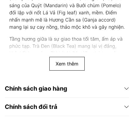
sáng của Quýt (Mandarin) và Bưởi chùm (Pomelo)
đối lập với nốt Lá Vả (Fig leaf) xanh, mềm. Điểm
nhấn mạnh mẽ là Hương Cần sa (Ganja accord)
mang lại sự cay nồng, thảo mộc khô và gây nghiện.
Tầng hương giữa là sự giao thoa tối tăm, ấm áp và
phức tạp. Trà Đen (Black Tea) mang lại vị đắng,
khô, kết hợp cùng Thì Là Ai Cập (Cumin) tạo nên
sự ấm áp, gia vị. Hương Đất (Soil accord) tái hiện
Xem thêm
sự mộc mạc của rừng rậm Ấn Độ, trong khi Da
Thuộc (Leather) tinh tế thể hiện lớp da bóng bẩy
và nguy hiểm của loài rắn.
Chính sách giao hàng
Nền hương cuối là sự tôn vinh quyền lực với Hương
Nhang (Incense) khói và linh thiêng, Hổ Phách
Chính sách đổi trả
(Amber) ấm áp, cùng sự hòa quyện của Hoắc
Hương (Patchouli), Cỏ Hương Bài (Vetiver) và Rêu
(Moss) xanh, đất. King Cobra là một mùi hương
thống trị, hoàn hảo cho những ai muốn tuyên bố sự