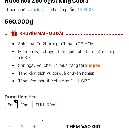
Nước hoa Zoologist King Cobra
Thương hiệu:
Zoologist
Mã sản phẩm:
NPS938
560.000₫
KHUYẾN MÃI - ƯU ĐÃI
Ship hoả tốc 2h trong nội thành TP.HCM
Miễn phí vận chuyển toàn quốc cho tất cả đơn hàng
trên 500k
Săn ngay voucher khi mua hàng tại
Shopee
Tặng kèm dịch vụ gói quà chuyên nghiệp
Tặng kèm mẫu thử cho đơn FULL SIZE
Dung tích:
5ml
5ml
10ml
FULL 60ml
THÊM VÀO GIỎ