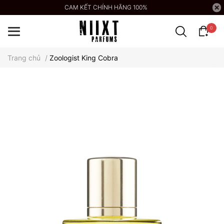
CAM KẾT CHÍNH HÃNG 100%
0
Trang chủ
/
Zoologist King Cobra