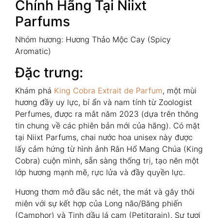
Chính Hãng Tại Niixt
Parfums
Nhóm hương: Hương Thảo Mộc Cay (Spicy
Aromatic)
Đặc trưng:
Khám phá
King Cobra Extrait de Parfum
, một mùi
hương đầy uy lực, bí ẩn và nam tính từ Zoologist
Perfumes, được ra mắt năm 2023 (dựa trên thông
tin chung về các phiên bản mới của hãng). Có mặt
tại Niixt Parfums, chai nước hoa unisex này được
lấy cảm hứng từ hình ảnh Rắn Hổ Mang Chúa (King
Cobra) cuộn mình, sẵn sàng thống trị, tạo nên một
lớp hương mạnh mẽ, rực lửa và đầy quyền lực.
Hương thơm mở đầu sắc nét, the mát và gây thôi
miên với sự kết hợp của Long não/Băng phiến
(Camphor) và Tinh dầu lá cam (Petitgrain). Sự tươi